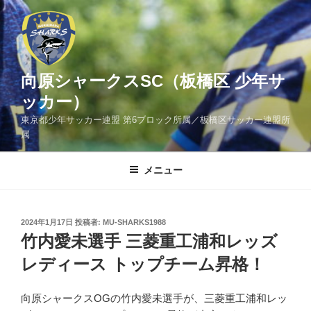
コ
ン
テ
ン
ツ
向原シャークスSC（板橋区 少年サ
へ
ッカー）
ス
東京都少年サッカー連盟 第6ブロック所属／板橋区サッカー連盟所
キ
属
ッ
プ
メニュー
投
2024年1月17日
投稿者:
MU-SHARKS1988
稿
竹内愛未選手 三菱重工浦和レッズ
日:
レディース トップチーム昇格！
向原シャークスOGの竹内愛未選手が、三菱重工浦和レッ