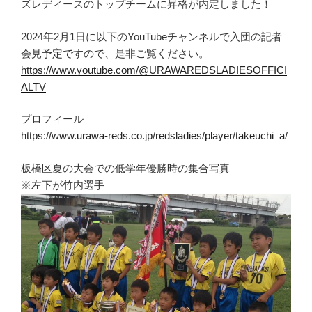
ズレディースのトップチームに昇格が内定しました！
2024年2月1日に以下のYouTubeチャンネルで入団の記者
会見予定ですので、是非ご覧ください。
https://www.youtube.com/@URAWAREDSLADIESOFFICI
ALTV
プロフィール
https://www.urawa-reds.co.jp/redsladies/player/takeuchi_a/
板橋区夏の大会での低学年優勝時の集合写真
※左下が竹内選手