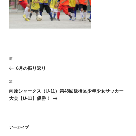
投
前
前
稿
の
6月の振り返り
ナ
投
ビ
稿
次
次
ゲ
の
向原シャークス（U-11）第48回板橋区少年少女サッカー
投
ー
大会【U-11】優勝！
稿
シ
ョ
ン
アーカイブ