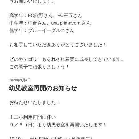
うお願いいたします。
高学年：FC熊野さん、FC王五さん
中学年：中台さん、una primavera さん
低学年：ブルーイーグルスさん
お相手していただきありがとうございました！
どのカテゴリーもそれぞれ着実に成長してきています。
この調子で頑張りましょう！
投
2020年9月4日
稿
幼児教室再開のお知らせ
日:
お待たせいたしました！
上二小利用再開に伴い
９／６（日）より幼児教室を再開いたします！
10:10～ 受付開始（手洗い・検温報告）