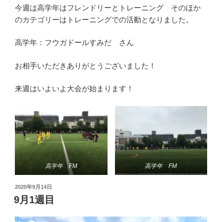
今週は高学年はフレンドリーとトレーニング そのほか
のカテゴリーはトレーニングでの活動となりました。
高学年：フウガドールすみだ さん
お相手いただきありがとうございました！
来週はいよいよ大会が始まります！
高学年 FM
高学年 FM
投
2020年9月14日
稿
9月1週目
日: