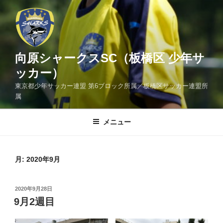
コ
ン
テ
ン
ツ
向原シャークスSC（板橋区 少年サ
へ
ッカー）
ス
東京都少年サッカー連盟 第6ブロック所属／板橋区サッカー連盟所
キ
属
ッ
プ
メニュー
月:
2020年9月
投
2020年9月28日
稿
9月2週目
日: