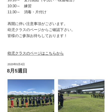
10:30～ 練習
11:30～ 消毒・片付け
再開に伴い注意事項がございます。
幼児クラスのページからご確認下さい。
皆様のご参加お待ちしております！
幼児クラスのページはこちらから
投
2020年9月4日
稿
8月5週目
日: