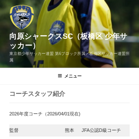
コ
ン
テ
ン
ツ
向原シャークスSC（板橋区 少年サ
へ
ッカー）
ス
東京都少年サッカー連盟 第6ブロック所属／板橋区サッカー連盟所
キ
属
ッ
プ
メニュー
コーチスタッフ紹介
2026年度コーチ（2026/04/01現在)
監督
熊本
JFA公認D級コーチ