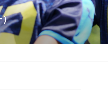
ー）
月
月