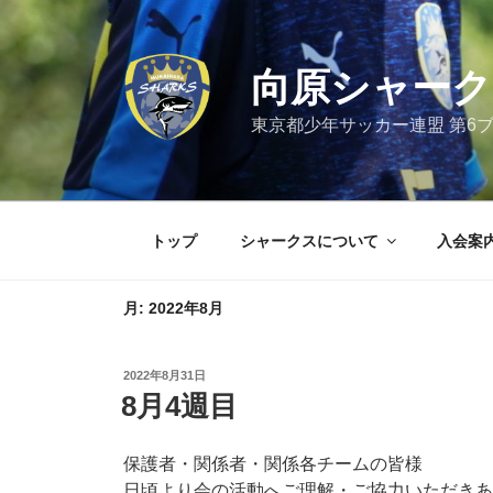
コ
ン
テ
向原シャーク
ン
ツ
東京都少年サッカー連盟 第6
へ
ス
キ
ッ
トップ
シャークスについて
入会案
プ
月:
2022年8月
投
2022年8月31日
稿
8月4週目
日:
保護者・関係者・関係各チームの皆様
日頃より会の活動へご理解・ご協力いただきあ