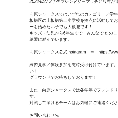
2022/8/27 2年生フレンドリーマッチ＠目白
向原シャークスではいずれのカテゴリー／学年
板橋区の上板橋第二小学校を拠点に活動してお
ーを始めたい子でも大歓迎です！
キッズ・幼児から6年生まで「みんなで!たのし
練習に励んでいます。
向原シャークス公式Instagram ⇒
https://w
練習見学／体験参加を随時受け付けています。
い！
グラウンドでお待ちしております！！
また、向原シャークスでは各学年でフレンドリ
す。
対戦して頂けるチームはお気軽にご連絡くださ
お問い合わせ先