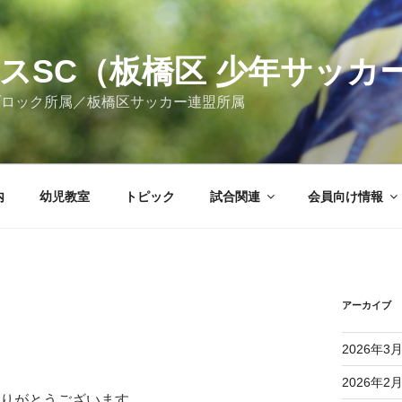
スSC（板橋区 少年サッカ
ブロック所属／板橋区サッカー連盟所属
内
幼児教室
トピック
試合関連
会員向け情報
アーカイブ
2026年3
2026年2
りがとうございます。