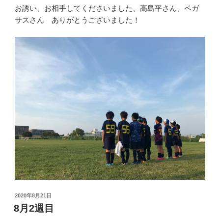
お誘い、お相手してくださいました、高島平さん、ペガ
サスさん ありがとうございました！
投
2020年8月21日
稿
8月2週目
日: