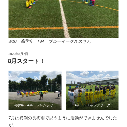
8/10 高学年 FM ブルーイーグルスさん
投
2020年8月7日
稿
8月スタート！
日:
高学年・4年 フレンドリー
3年 フォルツァリーグ
7月は異例の長梅雨で思うように活動ができませんでした
が、