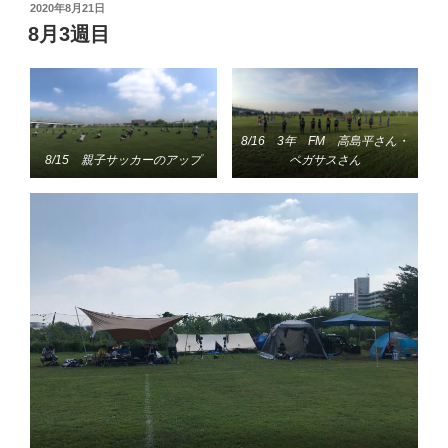
投
2020年8月21日
稿
8月3週目
日:
8/16 3年 FM 高島平さん・
8/15 親子サッカーのアップ
ペガサスさん