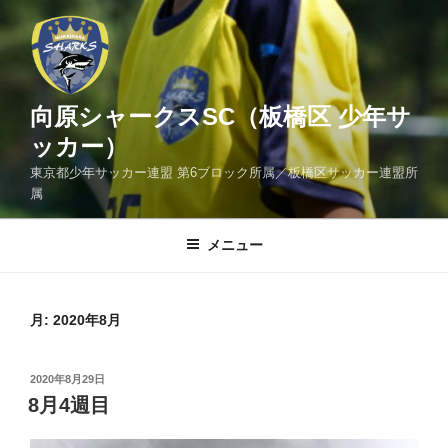
コ
ン
テ
ン
ツ
向原シャークスSC（板橋区 少年サ
へ
ッカー）
ス
東京都少年サッカー連盟 第6ブロック所属／板橋区サッカー連盟所
キ
属
ッ
プ
メニュー
月:
2020年8月
投
2020年8月29日
稿
8月4週目
日: