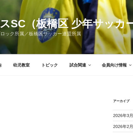
スSC（板橋区 少年サッカ
ブロック所属／板橋区サッカー連盟所属
内
幼児教室
トピック
試合関連
会員向け情報
アーカイブ
2026年3
2026年2