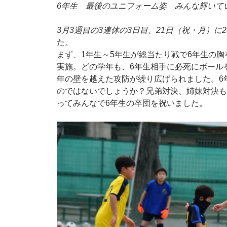
6年生 最後のユニフォーム姿 みんな輝いて
3月3週目の3連休の3日目、21日（祝・月）に2
た。
まず、1年生～5年生が総当たり戦で6年生の
実施。どの学年も、6年生相手に必死にボール
年の壁を越えた攻防が繰り広げられました。6
のではないでしょうか？兄弟対決、姉妹対決も
ってみんなで6年生の卒団を祝いました。