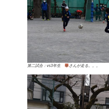
第二試合：vs3年生
さんが走る。。。