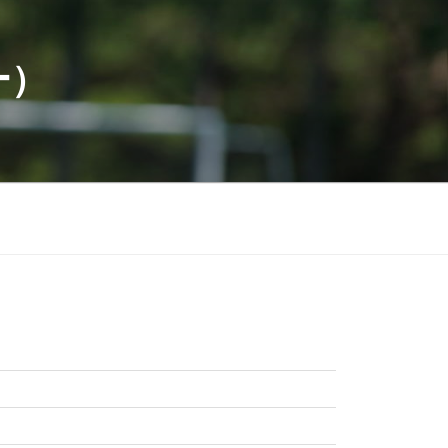
ー）
月
月