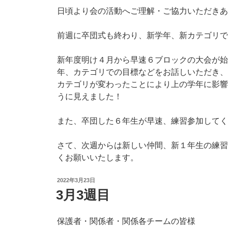
日頃より会の活動へご理解・ご協力いただきあ
前週に卒団式も終わり、新学年、新カテゴリで
新年度明け４月から早速６ブロックの大会が始
年、カテゴリでの目標などをお話しいただき、
カテゴリが変わったことにより上の学年に影響
うに見えました！
また、卒団した６年生が早速、練習参加してく
さて、次週からは新しい仲間、新１年生の練習
くお願いいたします。
投
2022年3月23日
稿
3月3週目
日:
保護者・関係者・関係各チームの皆様