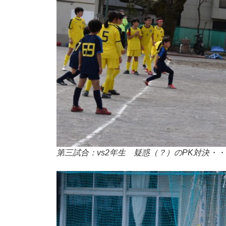
第三試合：vs2年生 疑惑（？）のPK対決・