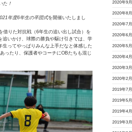
2020年9
いた！
2020年8
021年度6年生の卒団式
を開催いたしまし
2020年7
胸を借りた対抗戦（6年生の追い出し試合）を
2020年6
を追いかけ、球際の勝負や駆け引きでは、学
2020年5
年生ってやっぱりみんな上手だなと体感した
あったり、保護者やコーチにOBたちも混じ
2020年4
2020年3
2020年2
2019年7
2019年5
2019年4
2019年3