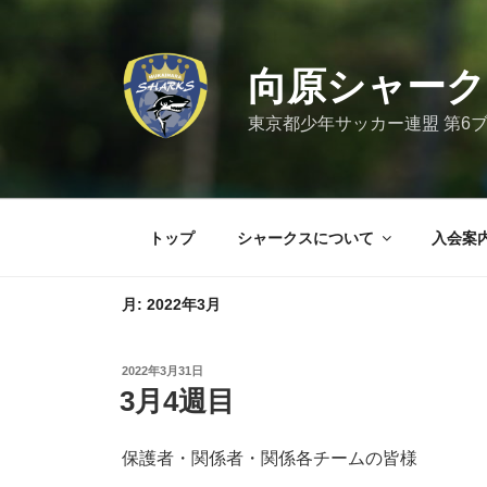
コ
ン
テ
向原シャーク
ン
ツ
東京都少年サッカー連盟 第6
へ
ス
キ
ッ
トップ
シャークスについて
入会案
プ
月:
2022年3月
投
2022年3月31日
稿
3月4週目
日:
保護者・関係者・関係各チームの皆様