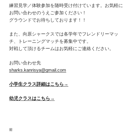
練習見学／体験参加を随時受け付けています。お気軽に
お問い合わせのうえご参加ください！
グラウンドでお待ちしております！！
また、向原シャークスでは各学年でフレンドリーマッ
チ、トレーニングマッチを募集中です。
対戦して頂けるチームはお気軽にご連絡ください。
お問い合わせ先
sharks.kanrisya@gmail.com
小学生クラス詳細はこちら→
幼児クラスはこちら→
投
前
前
稿