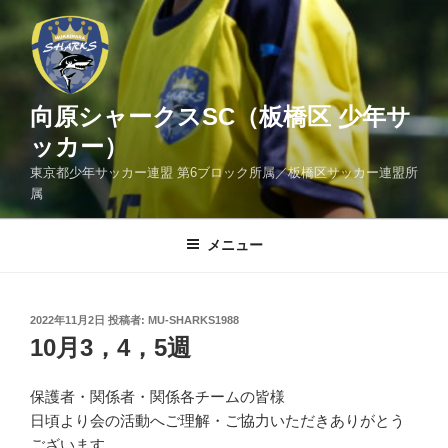
コ
ン
テ
ン
ツ
向原シャークスSC（板橋区 少年サ
へ
ッカー）
ス
東京都少年サッカー連盟 第6ブロック所属／板橋区サッカー連盟所
キ
属
ッ
プ
メニュー
投
2022年11月2日
投稿者:
MU-SHARKS1988
稿
10月3，4，5週
日:
保護者・関係者・関係各チームの皆様
日頃より会の活動へご理解・ご協力いただきありがとう
ございます。