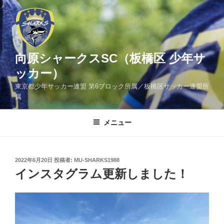
コ
ン
テ
ン
ツ
向原シャークスSC（板橋区 少年サ
へ
ッカー）
ス
東京都少年サッカー連盟 第6ブロック所属／板橋区サッカー連盟所
キ
属
ッ
プ
メニュー
投
2022年6月20日
投稿者:
MU-SHARKS1988
稿
インスタグラム更新しました！
日: