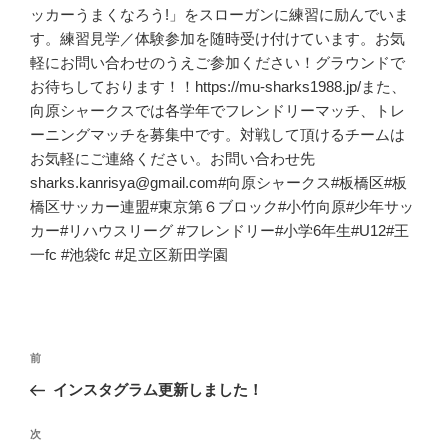
ッカーうまくなろう!」をスローガンに練習に励んでいま
す。練習見学／体験参加を随時受け付けています。お気
軽にお問い合わせのうえご参加ください！グラウンドで
お待ちしております！！https://mu-sharks1988.jp/また、
向原シャークスでは各学年でフレンドリーマッチ、トレ
ーニングマッチを募集中です。対戦して頂けるチームは
お気軽にご連絡ください。お問い合わせ先
sharks.kanrisya@gmail.com#向原シャークス#板橋区#板
橋区サッカー連盟#東京第６ブロック#小竹向原#少年サッ
カー#リハウスリーグ #フレンドリー#小学6年生#U12#王
一fc #池袋fc #足立区新田学園
投
前
前
稿
の
インスタグラム更新しました！
ナ
投
ビ
稿
次
次