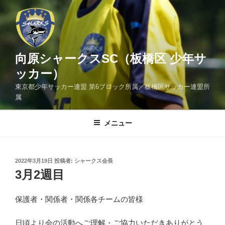
コ
ン
テ
ン
ツ
向原シャークスSC（板橋区 少年サ
へ
ッカー）
ス
東京都少年サッカー連盟 第6ブロック所属／板橋区サッカー連盟所
キ
属
ッ
プ
メニュー
投
2022年3月19日
投稿者:
シャークス会長
稿
3月2週目
日:
保護者・関係者・関係各チームの皆様
日頃より会の活動へご理解・ご協力いただきありがとう