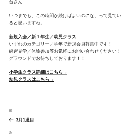
台さん
いつまでも、この時間が続けばよいのにな、って見てい
ると思いますね。
新規入会／新１年生／幼児クラス
いずれのカテゴリー／学年で新規会員募集中です！
練習見学／体験参加等お気軽にお問い合わせください！
グラウンドでお待ちしております！！
小学生クラス詳細はこちら→
幼児クラスはこちら→
投
前
前
稿
の
3月1週目
ナ
投
ビ
稿
次
次