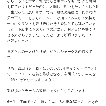
なら、もっと一緒に仲間たちとボールを追いかける時間
を持てたはずだったのに、と悔しい想いをたくさんした6
年生だったと思います。でも、最後の最後に、見事な晴
天の下で、久しぶりにメンバーが揃ってみんなで気持ち
一つにグランドを走り抜けたその姿はとても輝いていま
した！下級生にも大人たちの誰にも、胸と目頭を熱くさ
せる力がありました。ほんと、よく頑張りました！！！
格好よかった！
貴方たちの一人ひとりが、私たちシャークスの誇りで
す。
さあ、21日（月・祝）はいよいよ6年生がシャークスとし
てユニフォームを着る最後となる、卒団式です。みんな
で6年生を送り出しましょう！
対戦頂いたチームの皆様、ありがとうございます。
6年生：下赤塚さん、徳丸さん、志村東JrSCさん、ときわ