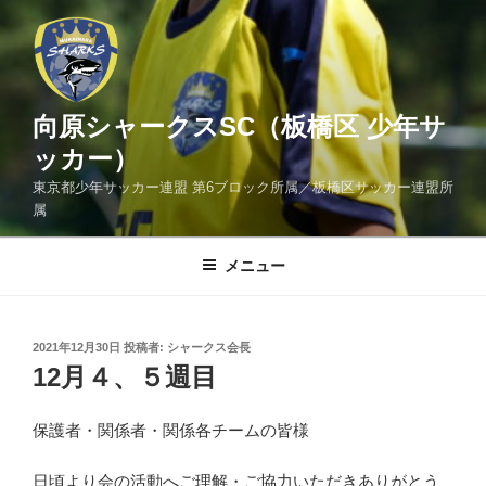
コ
ン
テ
ン
ツ
向原シャークスSC（板橋区 少年サ
へ
ッカー）
ス
東京都少年サッカー連盟 第6ブロック所属／板橋区サッカー連盟所
キ
属
ッ
プ
メニュー
投
2021年12月30日
投稿者:
シャークス会長
稿
12月４、５週目
日:
保護者・関係者・関係各チームの皆様
日頃より会の活動へご理解・ご協力いただきありがとう