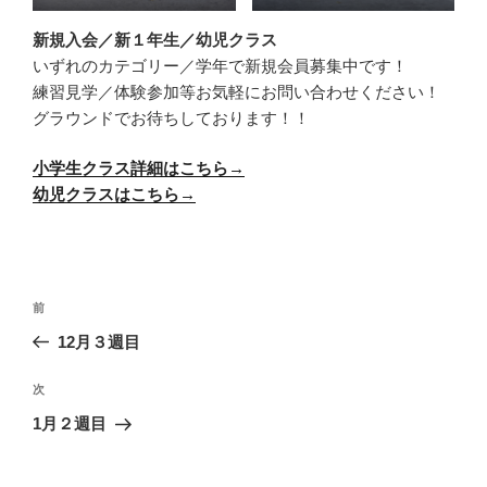
新規入会／新１年生／幼児クラス
いずれのカテゴリー／学年で新規会員募集中です！
練習見学／体験参加等お気軽にお問い合わせください！
グラウンドでお待ちしております！！
小学生クラス詳細はこちら→
幼児クラスはこちら→
投
前
前
稿
の
12月３週目
ナ
投
ビ
稿
次
次
ゲ
の
1月２週目
投
ー
稿
シ