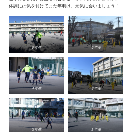
体調には気を付けてまた年明け、元気に会いましょう！
６年生
５年生
４年生
３年生
２年生
１年生