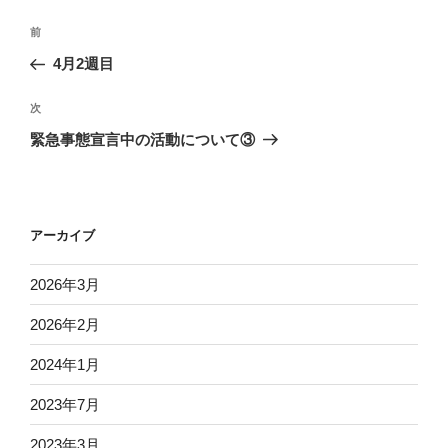
投
前
前
稿
の
4月2週目
ナ
投
ビ
稿
次
次
ゲ
の
緊急事態宣言中の活動について③
投
ー
稿
シ
ョ
アーカイブ
ン
2026年3月
2026年2月
2024年1月
2023年7月
2023年3月