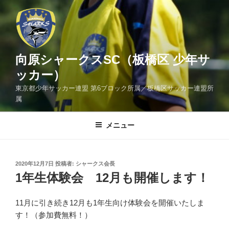
コ
ン
テ
ン
ツ
向原シャークスSC（板橋区 少年サ
へ
ッカー）
ス
東京都少年サッカー連盟 第6ブロック所属／板橋区サッカー連盟所
キ
属
ッ
プ
メニュー
投
2020年12月7日
投稿者:
シャークス会長
稿
1年生体験会 12月も開催します！
日:
11月に引き続き12月も1年生向け体験会を開催いたしま
す！（参加費無料！）