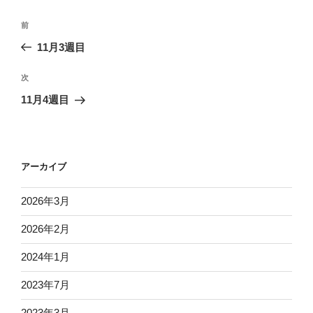
投
前
前
稿
の
11月3週目
ナ
投
ビ
稿
次
次
ゲ
の
11月4週目
投
ー
稿
シ
ョ
アーカイブ
ン
2026年3月
2026年2月
2024年1月
2023年7月
2023年3月