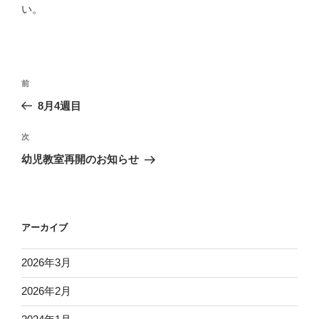
い。
投
前
前
稿
の
8月4週目
ナ
投
ビ
稿
次
次
ゲ
の
幼児教室再開のお知らせ
投
ー
稿
シ
ョ
アーカイブ
ン
2026年3月
2026年2月