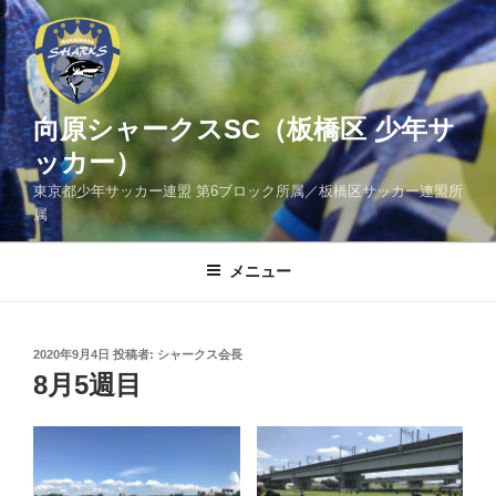
コ
ン
テ
ン
ツ
向原シャークスSC（板橋区 少年サ
へ
ッカー）
ス
東京都少年サッカー連盟 第6ブロック所属／板橋区サッカー連盟所
キ
属
ッ
プ
メニュー
投
2020年9月4日
投稿者:
シャークス会長
稿
8月5週目
日: