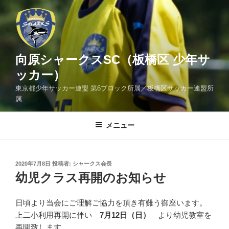
コ
ン
テ
ン
ツ
向原シャークスSC（板橋区 少年サ
へ
ッカー）
ス
東京都少年サッカー連盟 第6ブロック所属／板橋区サッカー連盟所
キ
属
ッ
プ
メニュー
投
2020年7月8日
投稿者:
シャークス会長
稿
幼児クラス再開のお知らせ
日:
日頃より当会にご理解ご協力を頂き有難う御座います。
上二小利用再開に伴い
7月12日（日）
より幼児教室を
再開致します。