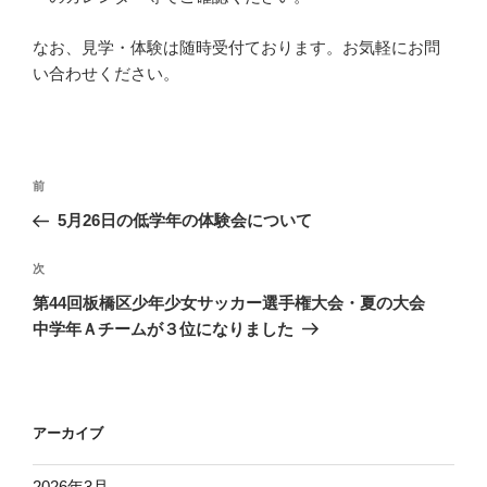
なお、見学・体験は随時受付ております。お気軽にお問
い合わせください。
投
前
前
稿
の
5月26日の低学年の体験会について
ナ
投
ビ
稿
次
次
ゲ
の
第44回板橋区少年少女サッカー選手権大会・夏の大会
投
ー
中学年Ａチームが３位になりました
稿
シ
ョ
ン
アーカイブ
2026年3月