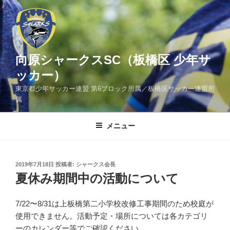
コ
ン
テ
ン
ツ
向原シャークスSC（板橋区 少年サ
へ
ッカー）
ス
東京都少年サッカー連盟 第6ブロック所属／板橋区サッカー連盟所
キ
属
ッ
プ
メニュー
投
2019年7月18日
投稿者:
シャークス会長
稿
夏休み期間中の活動について
日:
7/22〜8/31は上板橋第二小学校改修工事期間のため校庭が
使用できません。活動予定・場所については各カテゴリ
ーのカレンダー等でご確認ください。