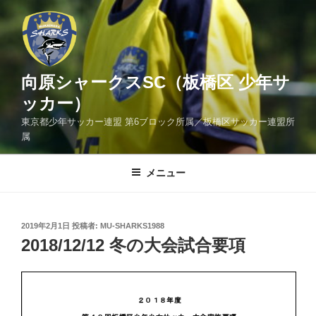
コ
ン
テ
ン
ツ
向原シャークスSC（板橋区 少年サ
へ
ッカー）
ス
東京都少年サッカー連盟 第6ブロック所属／板橋区サッカー連盟所
キ
属
ッ
プ
メニュー
投
2019年2月1日
投稿者:
MU-SHARKS1988
稿
2018/12/12 冬の大会試合要項
日: