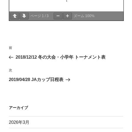
ページ
1
/
3
ズーム
100%
投
前
前
稿
の
2018/12/12 冬の大会・小学年 トーナメント表
ナ
投
ビ
稿
次
次
ゲ
の
2019/04/28 JAカップ日程表
投
ー
稿
シ
ョ
アーカイブ
ン
2026年3月